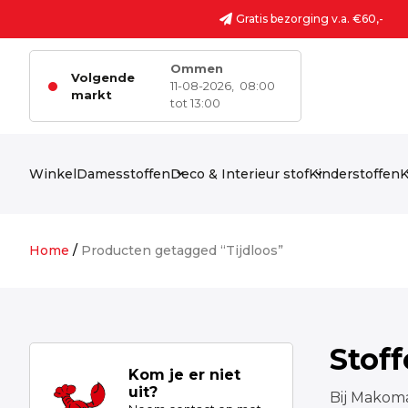
Ga naar de inhoud
Gratis bezorging v.a. €60,-
Ommen
Volgende
11-08-2026,
08:00
markt
tot 13:00
Winkel
Damesstoffen
Deco & Interieur stof
Kinderstoffen
K
Home
/
Producten getagged “Tijdloos”
Stof
Kom je er niet
uit?
Bij Makoma