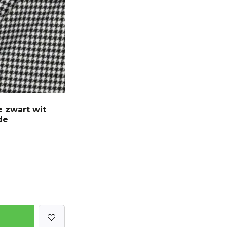
e zwart wit
de