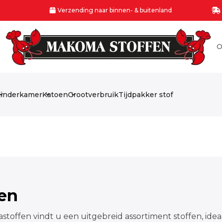
Verzending naar binnen- & buitenland
O
inderkamer
Katoen
Grootverbruik
Tijdpakker stof
fen
stoffen vindt u een uitgebreid assortiment stoffen, idea