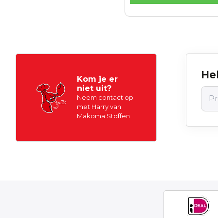
Hel
Kom je er
niet uit?
Neem contact op
met Harry van
Makoma Stoffen