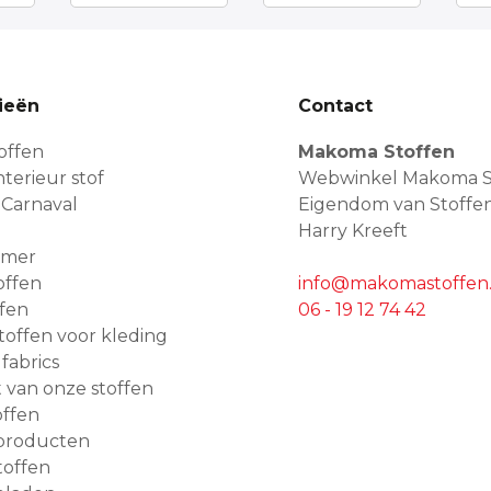
ieën
Contact
offen
Makoma Stoffen
terieur stof
Webwinkel Makoma S
 Carnaval
Eigendom van Stoffe
Harry Kreeft
amer
offen
info@makomastoffen.
ffen
06 - 19 12 74 42
 stoffen voor kleding
 fabrics
van onze stoffen
ffen
producten
toffen