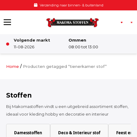
Ga naar de inhoud
Verzending naar binnen- & buitenland
Volgende markt
Ommen
Winkel
11-08-2026
08:00 tot 13:00
Damesstoffen
/
Home
Producten getagged “tienerkamer stof”
Deco & Interieur stof
Stoffen
Kinderstoffen
Bij Makomastoffen vindt u een uitgebreid assortiment stoffen,
ideaal voor kleding hobby en decoratie en interieur
Kinderkamer
Damesstoffen
Deco & Interieur stof
Feest en 