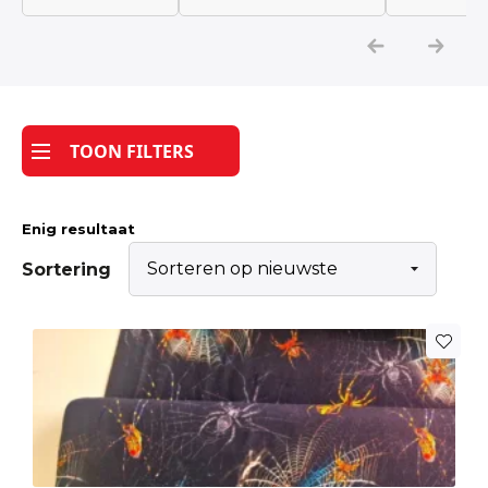
Katoen
Grootverbruik
TOON FILTERS
Tijdpakker stof
Enig resultaat
Sortering