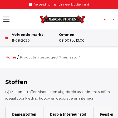
Ga naar de inhoud
Verzending naar binnen- & buitenland
Volgende markt
Ommen
Winkel
11-08-2026
08:00 tot 13:00
Damesstoffen
/
Home
Producten getagged “themastof”
Deco & Interieur stof
Stoffen
Kinderstoffen
Bij Makomastoffen vindt u een uitgebreid assortiment stoffen,
ideaal voor kleding hobby en decoratie en interieur
Kinderkamer
Damesstoffen
Deco & Interieur stof
Feest en 