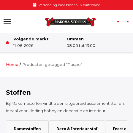
Ga naar de inhoud
Voor 12:00 besteld, zelfde dag verzonden
Volgende markt
Ommen
Winkel
11-08-2026
08:00 tot 13:00
Damesstoffen
/
Home
Producten getagged “Taupe”
Deco & Interieur stof
Stoffen
Kinderstoffen
Bij Makomastoffen vindt u een uitgebreid assortiment stoffen,
ideaal voor kleding hobby en decoratie en interieur
Kinderkamer
Damesstoffen
Deco & Interieur stof
Feest en 