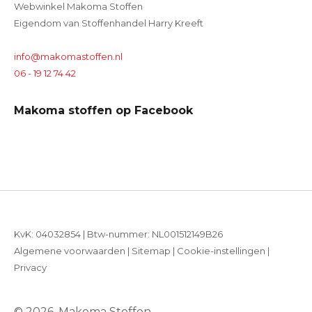
Webwinkel Makoma Stoffen
Eigendom van Stoffenhandel Harry Kreeft
info@makomastoffen.nl
06 - 19 12 74 42
Makoma stoffen op Facebook
KvK: 04032854 | Btw-nummer: NL001512149B26
Algemene voorwaarden
|
Sitemap
|
Cookie-instellingen
|
Privacy
© 2026, Makoma Stoffen