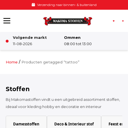
Ga naar de inhoud
Verzending naar binnen- & buitenland
Volgende markt
Ommen
Winkel
11-08-2026
08:00 tot 13:00
Damesstoffen
/
Home
Producten getagged “tattoo”
Deco & Interieur stof
Stoffen
Kinderstoffen
Bij Makomastoffen vindt u een uitgebreid assortiment stoffen,
ideaal voor kleding hobby en decoratie en interieur
Kinderkamer
Damesstoffen
Deco & Interieur stof
Feest en 