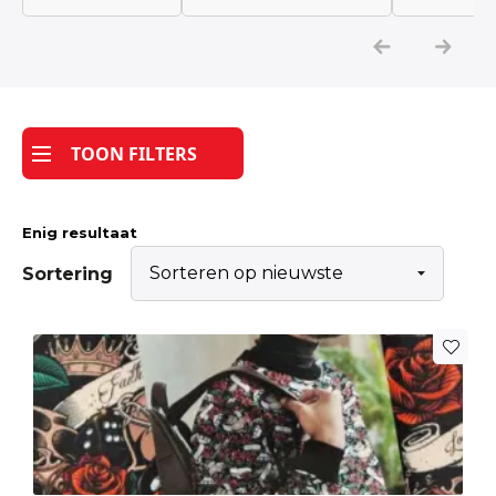
Katoen
Grootverbruik
TOON FILTERS
Tijdpakker stof
Enig resultaat
Sortering