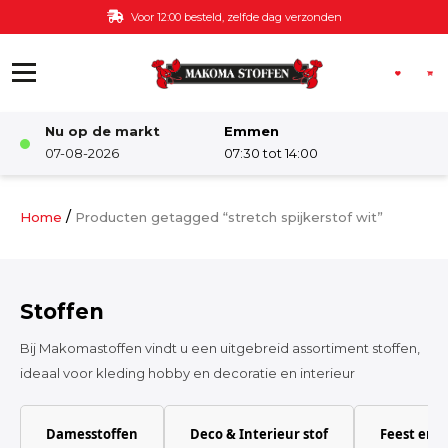
Ga naar de inhoud
Voor 12:00 besteld, zelfde dag verzonden
Nu op de markt
Emmen
Winkel
07-08-2026
07:30 tot 14:00
Damesstoffen
/
Home
Producten getagged “stretch spijkerstof wit”
Deco & Interieur stof
Stoffen
Kinderstoffen
Bij Makomastoffen vindt u een uitgebreid assortiment stoffen,
ideaal voor kleding hobby en decoratie en interieur
Kinderkamer
Damesstoffen
Deco & Interieur stof
Feest en 