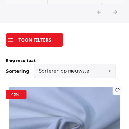
Katoen
Grootverbruik
TOON FILTERS
Tijdpakker stof
Enig resultaat
Sortering
-13%