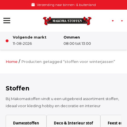
Ga naar de inhoud
Verzending naar binnen- & buitenland
Volgende markt
Ommen
Winkel
11-08-2026
08:00 tot 13:00
Damesstoffen
/
Home
Producten getagged “stoffen voor winterjassen”
Deco & Interieur stof
Stoffen
Kinderstoffen
Bij Makomastoffen vindt u een uitgebreid assortiment stoffen,
ideaal voor kleding hobby en decoratie en interieur
Kinderkamer
Damesstoffen
Deco & Interieur stof
Feest en 