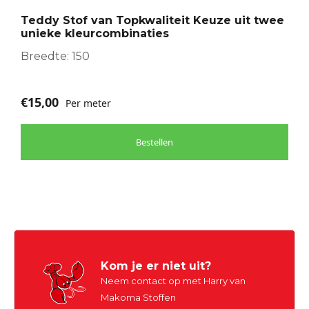
optie
Teddy Stof van Topkwaliteit Keuze uit twee
kan
unieke kleurcombinaties
gekozen
worden
Breedte: 150
op
de
€
15,00
Per meter
productpagina
Bestellen
Kom je er niet uit?
Neem contact op met Harry van
Makoma Stoffen