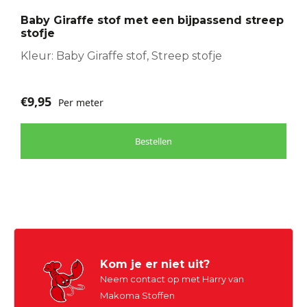
optie
Baby Giraffe stof met een bijpassend streep
kan
stofje
gekozen
worden
Kleur: Baby Giraffe stof, Streep stofje
op
de
€
9,95
Per meter
productpagina
Bestellen
Kom je er niet uit?
Neem contact op met Harry van
Makoma Stoffen