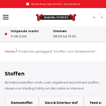
Ga naar de inhoud
Verzending naar binnen- & buitenland
Volgende markt
Ommen
Winkel
11-08-2026
08:00 tot 13:00
Damesstoffen
/
Home
Producten getagged “Stoffen voor kinderkamer”
Deco & Interieur stof
Stoffen
Kinderstoffen
Bij Makomastoffen vindt u een uitgebreid assortiment stoffen,
ideaal voor kleding hobby en decoratie en interieur
Kinderkamer
Damesstoffen
Deco & Interieur stof
Feest en 