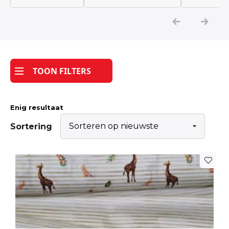
Katoen
Grootverbruik
TOON FILTERS
Tijdpakker stof
Enig resultaat
Sortering
Dit
product
heeft
meerdere
variaties.
Deze