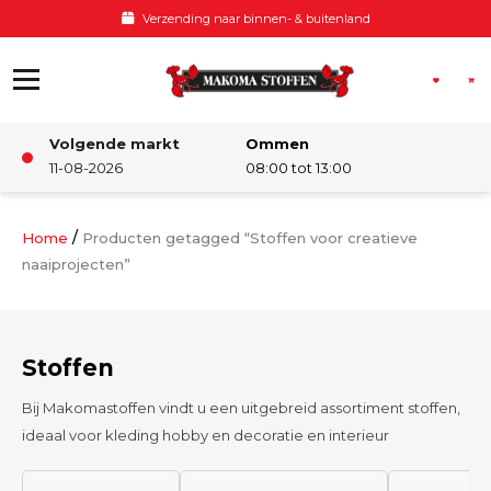
Ga naar de inhoud
Voor 12:00 besteld, zelfde dag verzonden
Volgende markt
Ommen
Winkel
11-08-2026
08:00 tot 13:00
Damesstoffen
/
Home
Producten getagged “Stoffen voor creatieve
naaiprojecten”
Deco & Interieur stof
Stoffen
Kinderstoffen
Bij Makomastoffen vindt u een uitgebreid assortiment stoffen,
ideaal voor kleding hobby en decoratie en interieur
Kinderkamer