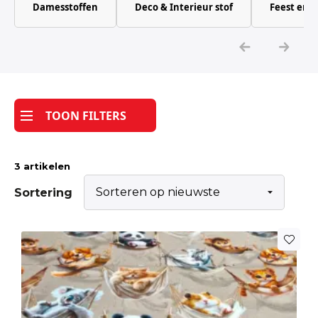
Damesstoffen
Deco & Interieur stof
Feest en 
Katoen
Grootverbruik
Tijdpakker stof
TOON FILTERS
3 artikelen
Sortering