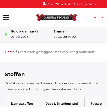
Ga naar de inhoud
Voor 12:00 besteld, zelfde dag verzonden
Nu op de markt
Emmen
Winkel
07-08-2026
07:30 tot 14:00
Damesstoffen
/
Home
Producten getagged “stof voor wieg bekleden”
Deco & Interieur stof
Stoffen
Kinderstoffen
Bij Makomastoffen vindt u een uitgebreid assortiment stoffen,
ideaal voor kleding hobby en decoratie en interieur
Kinderkamer
Damesstoffen
Deco & Interieur stof
Feest en 