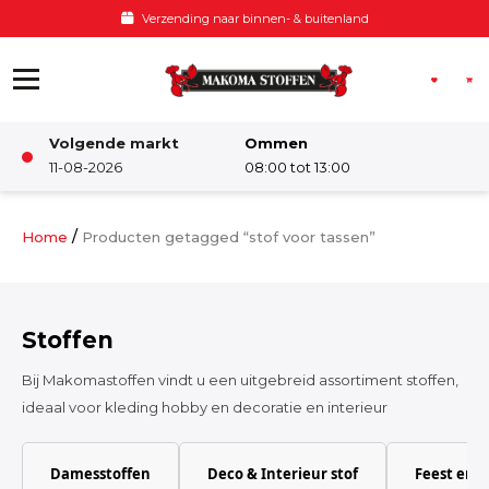
Ga naar de inhoud
Verzending naar binnen- & buitenland
Volgende markt
Ommen
Winkel
11-08-2026
08:00 tot 13:00
Damesstoffen
/
Home
Producten getagged “stof voor tassen”
Deco & Interieur stof
Stoffen
Kinderstoffen
Bij Makomastoffen vindt u een uitgebreid assortiment stoffen,
ideaal voor kleding hobby en decoratie en interieur
Kinderkamer
Damesstoffen
Deco & Interieur stof
Feest en 