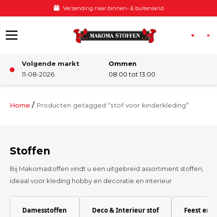
Ga naar de inhoud
Verzending naar binnen- & buitenland
Volgende markt
Ommen
Winkel
11-08-2026
08:00 tot 13:00
Damesstoffen
/
Home
Producten getagged “stof voor kinderkleding”
Deco & Interieur stof
Stoffen
Kinderstoffen
Bij Makomastoffen vindt u een uitgebreid assortiment stoffen,
ideaal voor kleding hobby en decoratie en interieur
Kinderkamer
Damesstoffen
Deco & Interieur stof
Feest en 