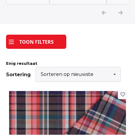
Katoen
Grootverbruik
TOON FILTERS
Tijdpakker stof
Enig resultaat
Sortering