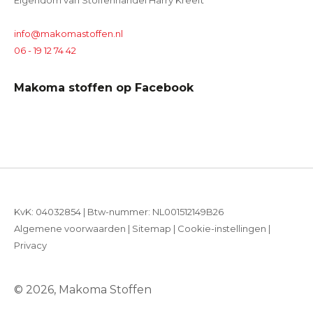
Eigendom van Stoffenhandel Harry Kreeft
info@makomastoffen.nl
06 - 19 12 74 42
Makoma stoffen op Facebook
KvK: 04032854 | Btw-nummer: NL001512149B26
Algemene voorwaarden
|
Sitemap
|
Cookie-instellingen
|
Privacy
© 2026, Makoma Stoffen