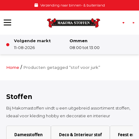
Ga naar de inhoud
Verzending naar binnen- & buitenland
Volgende markt
Ommen
Winkel
11-08-2026
08:00 tot 13:00
Damesstoffen
/
Home
Producten getagged “stof voor jurk”
Deco & Interieur stof
Stoffen
Kinderstoffen
Bij Makomastoffen vindt u een uitgebreid assortiment stoffen,
ideaal voor kleding hobby en decoratie en interieur
Kinderkamer
Damesstoffen
Deco & Interieur stof
Feest en 