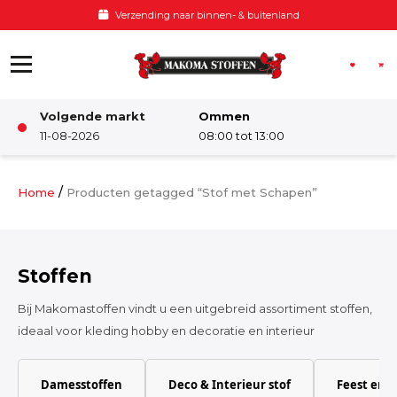
Ga naar de inhoud
Verzending naar binnen- & buitenland
Volgende markt
Ommen
Winkel
11-08-2026
08:00 tot 13:00
Damesstoffen
/
Home
Producten getagged “Stof met Schapen”
Deco & Interieur stof
Stoffen
Kinderstoffen
Bij Makomastoffen vindt u een uitgebreid assortiment stoffen,
ideaal voor kleding hobby en decoratie en interieur
Kinderkamer
Damesstoffen
Deco & Interieur stof
Feest en 