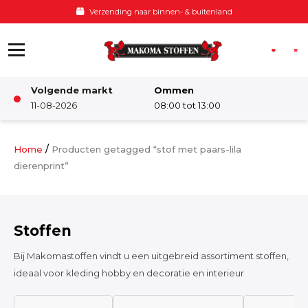
Ga naar de inhoud
Verzending naar binnen- & buitenland
Volgende markt
Ommen
Winkel
11-08-2026
08:00 tot 13:00
Damesstoffen
/
Home
Producten getagged “stof met paars-lila
dierenprint”
Deco & Interieur stof
Stoffen
Kinderstoffen
Bij Makomastoffen vindt u een uitgebreid assortiment stoffen,
ideaal voor kleding hobby en decoratie en interieur
Kinderkamer