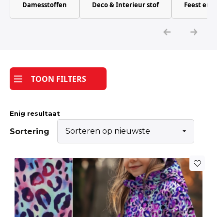
Damesstoffen
Deco & Interieur stof
Feest en 
Katoen
Grootverbruik
Tijdpakker stof
TOON FILTERS
Enig resultaat
Sortering