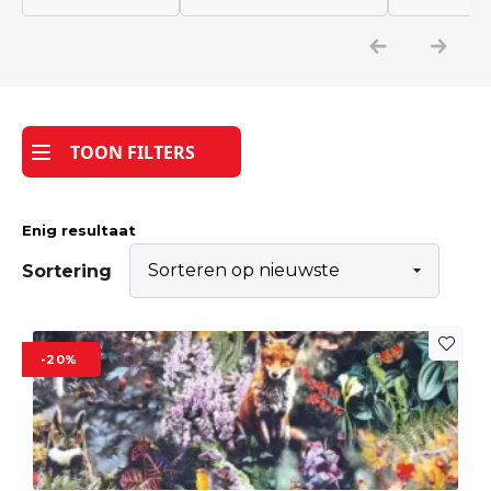
Katoen
Grootverbruik
TOON FILTERS
Tijdpakker stof
Enig resultaat
Sortering
-20%