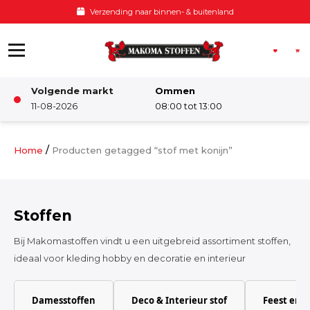
Ga naar de inhoud
Verzending naar binnen- & buitenland
Volgende markt
Ommen
Winkel
11-08-2026
08:00 tot 13:00
Damesstoffen
/
Home
Producten getagged “stof met konijn”
Deco & Interieur stof
Stoffen
Kinderstoffen
Bij Makomastoffen vindt u een uitgebreid assortiment stoffen,
ideaal voor kleding hobby en decoratie en interieur
Kinderkamer
Damesstoffen
Deco & Interieur stof
Feest en 