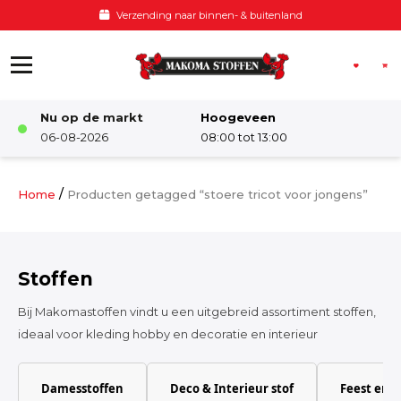
Ga naar de inhoud
Verzending naar binnen- & buitenland
Nu op de markt
Hoogeveen
Winkel
06-08-2026
08:00 tot 13:00
Damesstoffen
/
Home
Producten getagged “stoere tricot voor jongens”
Deco & Interieur stof
Stoffen
Kinderstoffen
Bij Makomastoffen vindt u een uitgebreid assortiment stoffen,
ideaal voor kleding hobby en decoratie en interieur
Kinderkamer
Damesstoffen
Deco & Interieur stof
Feest en 