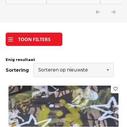
Katoen
Grootverbruik
TOON FILTERS
Tijdpakker stof
Enig resultaat
Sortering