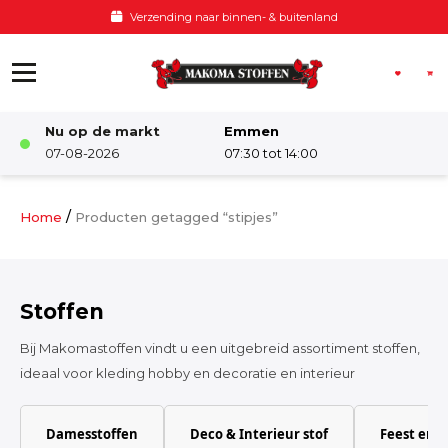
Ga naar de inhoud
Verzending naar binnen- & buitenland
Nu op de markt
Emmen
Winkel
07-08-2026
07:30 tot 14:00
Damesstoffen
/
Home
Producten getagged “stipjes”
Deco & Interieur stof
Stoffen
Kinderstoffen
Bij Makomastoffen vindt u een uitgebreid assortiment stoffen,
ideaal voor kleding hobby en decoratie en interieur
Kinderkamer
Damesstoffen
Deco & Interieur stof
Feest en 