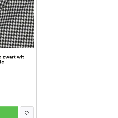
e zwart wit
de