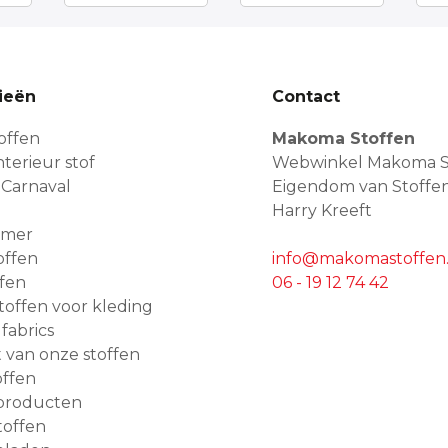
ieën
Contact
offen
Makoma Stoffen
terieur stof
Webwinkel Makoma S
 Carnaval
Eigendom van Stoffe
Harry Kreeft
amer
offen
info@makomastoffen.
ffen
06 - 19 12 74 42
 stoffen voor kleding
 fabrics
van onze stoffen
ffen
producten
toffen