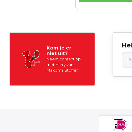
Hel
Kom je er
niet uit?
Neem contact op
met Harry van
Makoma Stoffen