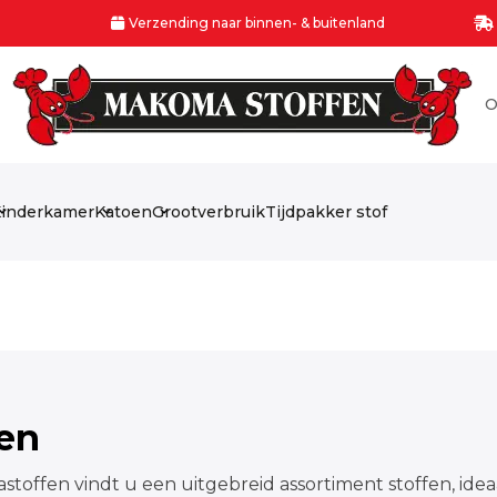
Verzending naar binnen- & buitenland
O
inderkamer
Katoen
Grootverbruik
Tijdpakker stof
fen
stoffen vindt u een uitgebreid assortiment stoffen, idea