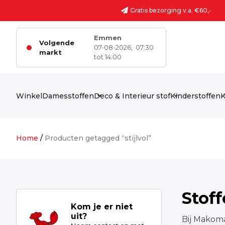
Ga naar de inhoud
Gratis bezorging v.a. €60,-
Emmen
Volgende
07-08-2026,
07:30
markt
tot 14:00
Winkel
Damesstoffen
Deco & Interieur stof
Kinderstoffen
K
Home
/
Producten getagged “stijlvol”
Stof
Kom je er niet
uit?
Bij Makoma