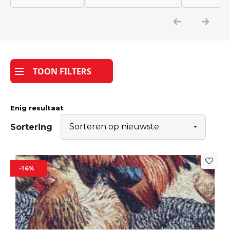
Katoen
Grootverbruik
TOON FILTERS
Tijdpakker stof
Enig resultaat
Sortering
-16%