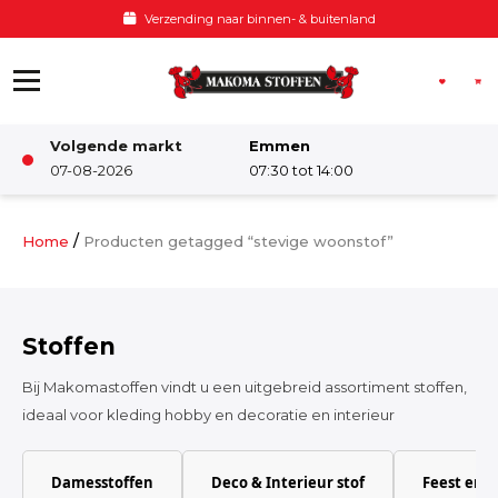
Ga naar de inhoud
Verzending naar binnen- & buitenland
Volgende markt
Emmen
Winkel
07-08-2026
07:30 tot 14:00
Damesstoffen
/
Home
Producten getagged “stevige woonstof”
Deco & Interieur stof
Stoffen
Kinderstoffen
Bij Makomastoffen vindt u een uitgebreid assortiment stoffen,
ideaal voor kleding hobby en decoratie en interieur
Kinderkamer
Damesstoffen
Deco & Interieur stof
Feest en 