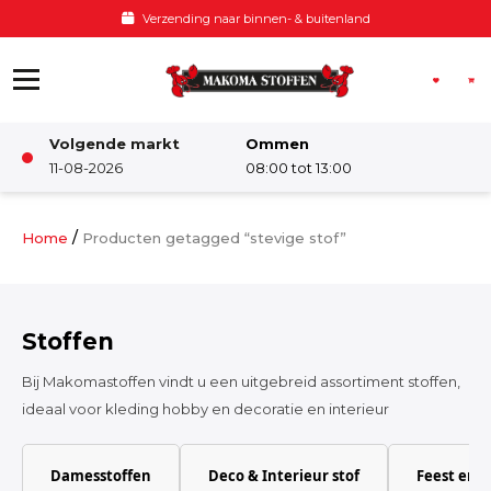
Ga naar de inhoud
Voor 12:00 besteld, zelfde dag verzonden
Volgende markt
Ommen
Winkel
11-08-2026
08:00 tot 13:00
Damesstoffen
/
Home
Producten getagged “stevige stof”
Deco & Interieur stof
Stoffen
Kinderstoffen
Bij Makomastoffen vindt u een uitgebreid assortiment stoffen,
ideaal voor kleding hobby en decoratie en interieur
Kinderkamer
Damesstoffen
Deco & Interieur stof
Feest en 