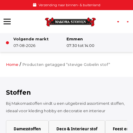
Ga naar de inhoud
Voor 12:00 besteld, zelfde dag verzonden
Volgende markt
Emmen
Winkel
07-08-2026
07:30 tot 14:00
Damesstoffen
/
Home
Producten getagged “stevige Gobelin stof”
Deco & Interieur stof
Stoffen
Kinderstoffen
Bij Makomastoffen vindt u een uitgebreid assortiment stoffen,
ideaal voor kleding hobby en decoratie en interieur
Kinderkamer
Damesstoffen
Deco & Interieur stof
Feest en 