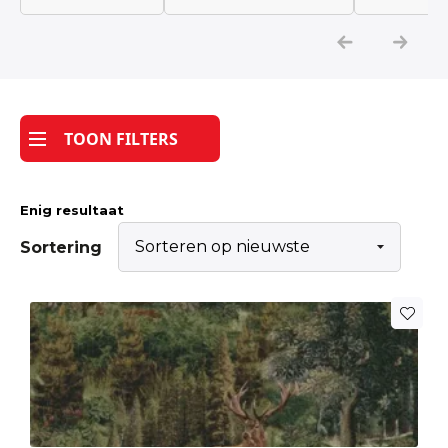
Katoen
Grootverbruik
TOON FILTERS
Tijdpakker stof
Enig resultaat
Sortering