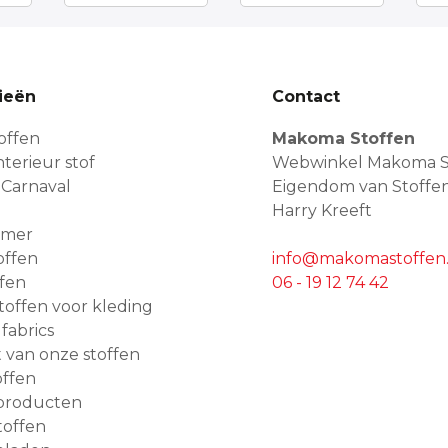
ieën
Contact
offen
Makoma Stoffen
terieur stof
Webwinkel Makoma S
 Carnaval
Eigendom van Stoffe
Harry Kreeft
amer
offen
info@makomastoffen.
ffen
06 - 19 12 74 42
 stoffen voor kleding
 fabrics
van onze stoffen
ffen
producten
toffen