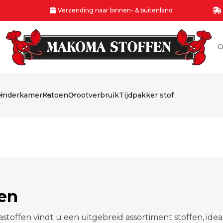
Verzending naar binnen- & buitenland
O
inderkamer
Katoen
Grootverbruik
Tijdpakker stof
fen
stoffen vindt u een uitgebreid assortiment stoffen, idea