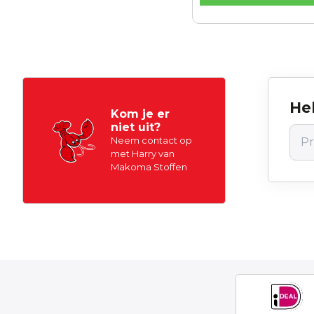
Hel
Kom je er
niet uit?
Neem contact op
met Harry van
Makoma Stoffen