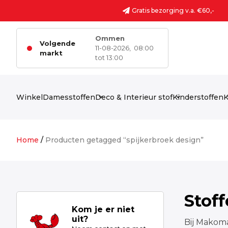
Ga naar de inhoud
Gratis bezorging v.a. €60,-
Ommen
Volgende
11-08-2026,
08:00
markt
tot 13:00
Winkel
Damesstoffen
Deco & Interieur stof
Kinderstoffen
K
Home
/
Producten getagged “spijkerbroek design”
Stof
Kom je er niet
uit?
Bij Makoma