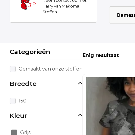
Neem contact op met
Harry van Makoma
Stoffen
Damess
Categorieën
Enig resultaat
Gemaakt van onze stoffen
Breedte
150
Kleur
Grijs