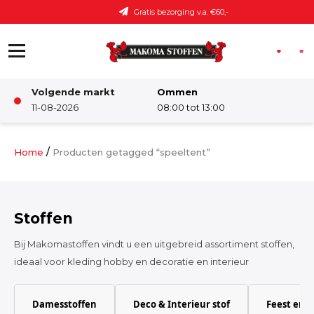
Ga naar de inhoud
Gratis bezorging v.a. €60,-
Volgende markt
Ommen
Winkel
11-08-2026
08:00 tot 13:00
Damesstoffen
/
Home
Producten getagged “speeltent”
Deco & Interieur stof
Stoffen
Kinderstoffen
Bij Makomastoffen vindt u een uitgebreid assortiment stoffen,
ideaal voor kleding hobby en decoratie en interieur
Kinderkamer
Damesstoffen
Deco & Interieur stof
Feest en 