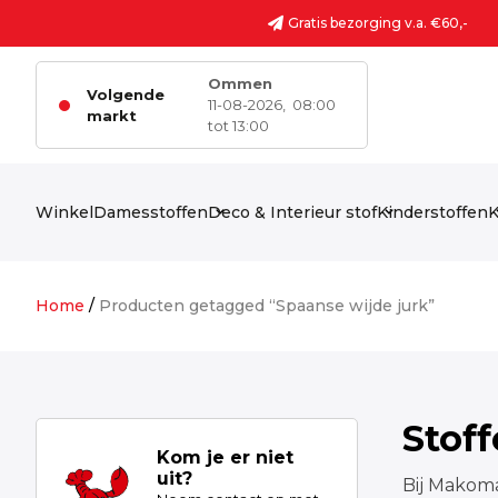
Ga naar de inhoud
Gratis bezorging v.a. €60,-
Ommen
Volgende
11-08-2026,
08:00
markt
tot 13:00
Winkel
Damesstoffen
Deco & Interieur stof
Kinderstoffen
K
Home
/
Producten getagged “Spaanse wijde jurk”
Stof
Kom je er niet
uit?
Bij Makoma