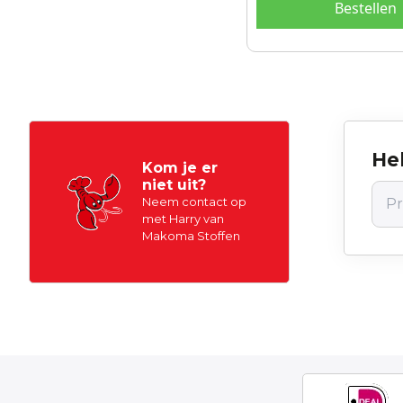
Bestellen
Hel
Kom je er
niet uit?
Neem contact op
met Harry van
Makoma Stoffen