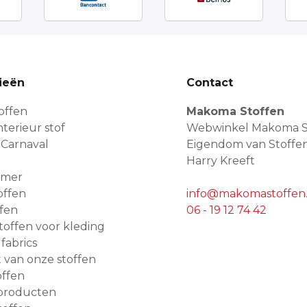
ieën
Contact
offen
Makoma Stoffen
terieur stof
Webwinkel Makoma S
 Carnaval
Eigendom van Stoffe
Harry Kreeft
amer
offen
info@makomastoffen.
ffen
06 - 19 12 74 42
 stoffen voor kleding
 fabrics
van onze stoffen
ffen
producten