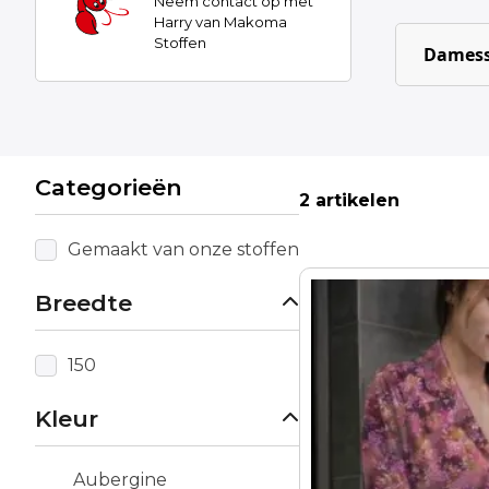
Neem contact op met
Harry van Makoma
Stoffen
Damess
Categorieën
2 artikelen
Gemaakt van onze stoffen
Breedte
150
Kleur
Aubergine