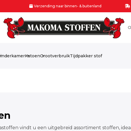
Verzending naar binnen- & buitenland
O
inderkamer
Katoen
Grootverbruik
Tijdpakker stof
fen
stoffen vindt u een uitgebreid assortiment stoffen, idea