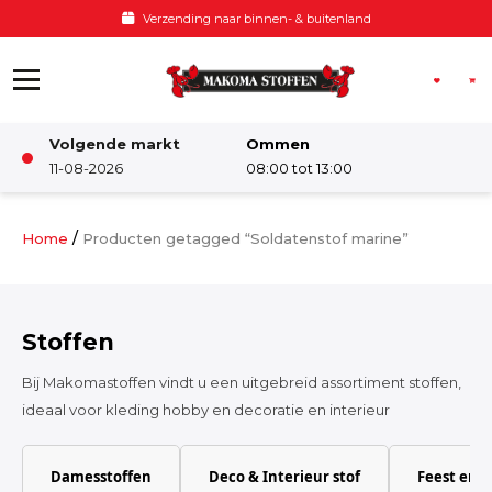
Ga naar de inhoud
Voor 12:00 besteld, zelfde dag verzonden
Volgende markt
Ommen
Winkel
11-08-2026
08:00 tot 13:00
Damesstoffen
/
Home
Producten getagged “Soldatenstof marine”
Deco & Interieur stof
Stoffen
Kinderstoffen
Bij Makomastoffen vindt u een uitgebreid assortiment stoffen,
ideaal voor kleding hobby en decoratie en interieur
Kinderkamer
Damesstoffen
Deco & Interieur stof
Feest en 