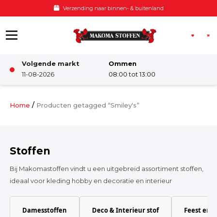
Ga naar de inhoud
Verzending naar binnen- & buitenland
Volgende markt
Ommen
Winkel
11-08-2026
08:00 tot 13:00
Damesstoffen
/
Home
Producten getagged “Smiley's”
Deco & Interieur stof
Stoffen
Kinderstoffen
Bij Makomastoffen vindt u een uitgebreid assortiment stoffen,
ideaal voor kleding hobby en decoratie en interieur
Kinderkamer
Damesstoffen
Deco & Interieur stof
Feest en 