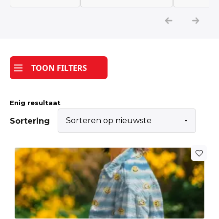
Katoen
Grootverbruik
TOON FILTERS
Tijdpakker stof
Enig resultaat
Sortering