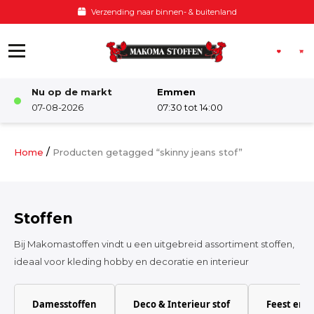
Ga naar de inhoud
Verzending naar binnen- & buitenland
Nu op de markt
Emmen
Winkel
07-08-2026
07:30 tot 14:00
Damesstoffen
/
Home
Producten getagged “skinny jeans stof”
Deco & Interieur stof
Stoffen
Kinderstoffen
Bij Makomastoffen vindt u een uitgebreid assortiment stoffen,
ideaal voor kleding hobby en decoratie en interieur
Kinderkamer
Damesstoffen
Deco & Interieur stof
Feest en 