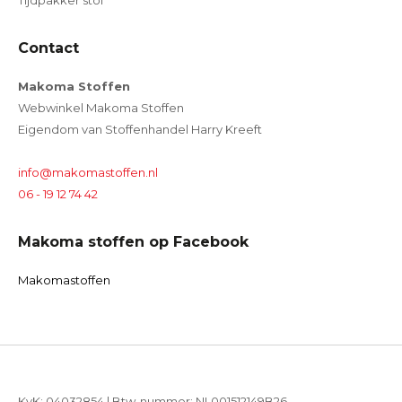
Tijdpakker stof
Contact
Makoma Stoffen
Webwinkel Makoma Stoffen
Eigendom van Stoffenhandel Harry Kreeft
info@makomastoffen.nl
06 - 19 12 74 42
Makoma stoffen op Facebook
Makomastoffen
KvK: 04032854 | Btw-nummer: NL001512149B26