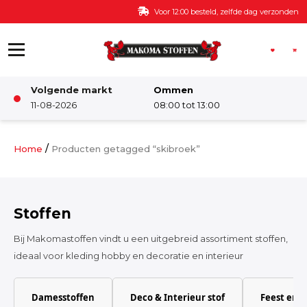
Ga naar de inhoud
Voor 12:00 besteld, zelfde dag verzonden
Volgende markt
Ommen
Winkel
11-08-2026
08:00 tot 13:00
Damesstoffen
/
Home
Producten getagged “skibroek”
Deco & Interieur stof
Stoffen
Kinderstoffen
Bij Makomastoffen vindt u een uitgebreid assortiment stoffen,
ideaal voor kleding hobby en decoratie en interieur
Kinderkamer
Damesstoffen
Deco & Interieur stof
Feest en 