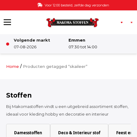
Ga naar de inhoud
Voor 12:00 besteld, zelfde dag verzonden
Volgende markt
Emmen
Winkel
07-08-2026
07:30 tot 14:00
Damesstoffen
/
Home
Producten getagged “skaileer”
Deco & Interieur stof
Stoffen
Kinderstoffen
Bij Makomastoffen vindt u een uitgebreid assortiment stoffen,
ideaal voor kleding hobby en decoratie en interieur
Kinderkamer
Damesstoffen
Deco & Interieur stof
Feest en 