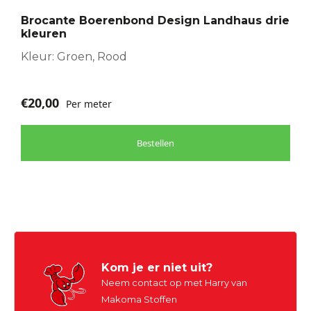
optie
Brocante Boerenbond Design Landhaus drie
kan
kleuren
gekozen
worden
Kleur: Groen, Rood
op
de
€
20,00
Per meter
productpagina
Bestellen
Kom je er niet uit?
Neem contact op met Harry van
Makoma Stoffen