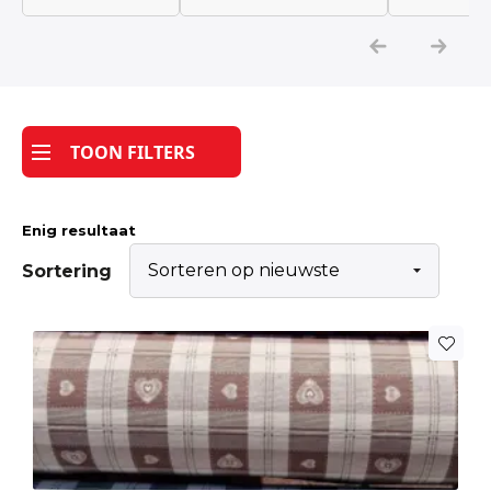
Katoen
Grootverbruik
TOON FILTERS
Tijdpakker stof
Enig resultaat
Sortering
Dit
product
heeft
meerdere
variaties.
Deze