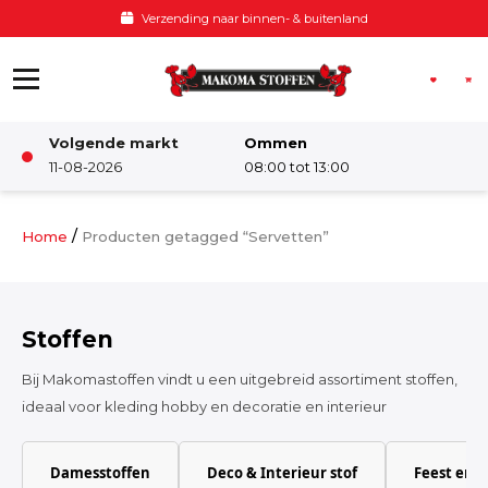
Ga naar de inhoud
Verzending naar binnen- & buitenland
Volgende markt
Ommen
Winkel
11-08-2026
08:00 tot 13:00
Damesstoffen
/
Home
Producten getagged “Servetten”
Deco & Interieur stof
Stoffen
Kinderstoffen
Bij Makomastoffen vindt u een uitgebreid assortiment stoffen,
ideaal voor kleding hobby en decoratie en interieur
Kinderkamer
Damesstoffen
Deco & Interieur stof
Feest en 