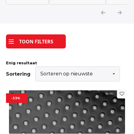
Katoen
Grootverbruik
TOON FILTERS
Tijdpakker stof
Enig resultaat
Sortering
-33%