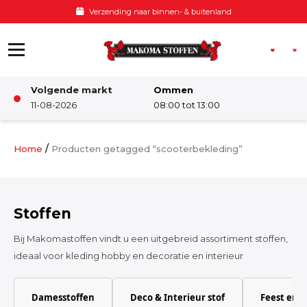
Ga naar de inhoud
Verzending naar binnen- & buitenland
Volgende markt
Ommen
Winkel
11-08-2026
08:00 tot 13:00
Damesstoffen
/
Home
Producten getagged “scooterbekleding”
Deco & Interieur stof
Stoffen
Kinderstoffen
Bij Makomastoffen vindt u een uitgebreid assortiment stoffen,
ideaal voor kleding hobby en decoratie en interieur
Kinderkamer
Damesstoffen
Deco & Interieur stof
Feest en 