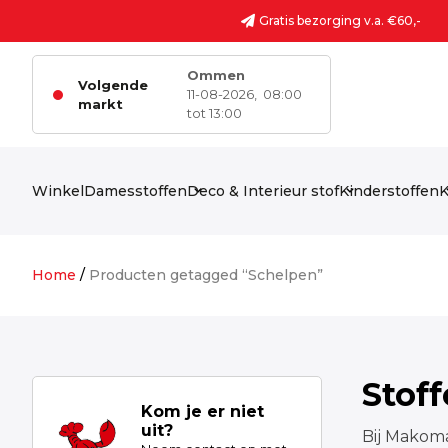
Ga naar de inhoud
Gratis bezorging v.a. €60,-
Ommen
Volgende
11-08-2026,
08:00
markt
tot 13:00
Winkel
Damesstoffen
Deco & Interieur stof
Kinderstoffen
K
Home
/
Producten getagged “Schelpen”
Stof
Kom je er niet
uit?
Bij Makoma