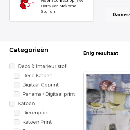
Neem contact op met
Harry van Makoma
Stoffen
Damess
Categorieën
Enig resultaat
Deco & Interieur stof
Deco Katoen
Digitaal Geprint
Panama / Digitaal print
Katoen
Dierenprint
Katoen Print