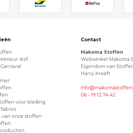
ieën
Contact
offen
Makoma Stoffen
terieur stof
Webwinkel Makoma S
 Carnaval
Eigendom van Stoffe
Harry Kreeft
amer
offen
info@makomastoffen.
ffen
06 - 19 12 74 42
 stoffen voor kleding
 fabrics
van onze stoffen
ffen
producten