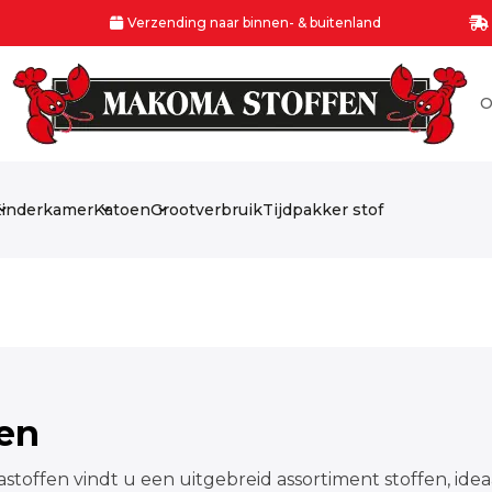
Verzending naar binnen- & buitenland
O
inderkamer
Katoen
Grootverbruik
Tijdpakker stof
fen
stoffen vindt u een uitgebreid assortiment stoffen, idea