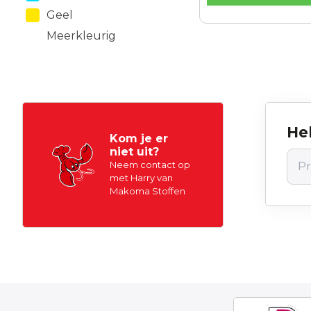
Geel
Meerkleurig
Hel
Kom je er
niet uit?
Neem contact op
met Harry van
Makoma Stoffen