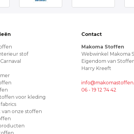
ieën
Contact
offen
Makoma Stoffen
terieur stof
Webwinkel Makoma S
 Carnaval
Eigendom van Stoffe
Harry Kreeft
amer
offen
info@makomastoffen.
ffen
06 - 19 12 74 42
 stoffen voor kleding
 fabrics
van onze stoffen
ffen
producten
toffen