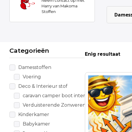
Neem contact op met
Harry van Makoma
Stoffen
Damess
Categorieën
Enig resultaat
Damesstoffen
Voering
Deco & Interieur stof
caravan camper boot interieur
Verduisterende Zonwerende stof
Kinderkamer
Babykamer