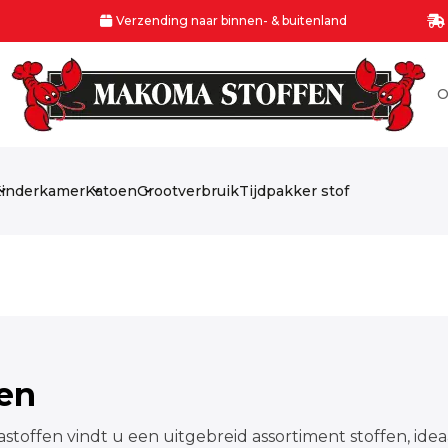
Verzending naar binnen- & buitenland
O
inderkamer
Katoen
Grootverbruik
Tijdpakker stof
fen
stoffen vindt u een uitgebreid assortiment stoffen, idea