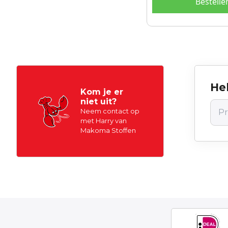
Bestelle
Hel
Kom je er
niet uit?
Neem contact op
met Harry van
Makoma Stoffen