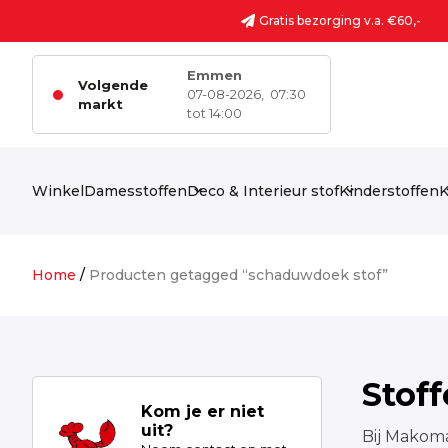
Ga naar de inhoud
Gratis bezorging v.a. €60,-
Emmen
Volgende
07-08-2026,
07:30
markt
tot 14:00
Winkel
Damesstoffen
Deco & Interieur stof
Kinderstoffen
K
Home
/
Producten getagged “schaduwdoek stof”
Stof
Kom je er niet
uit?
Bij Makoma