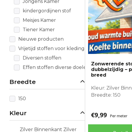
Jongens Kamer
kindergordijnen stof
Meisjes Kamer
Tiener Kamer
Nieuwe producten
Vrijetijd stoffen voor kleding
Diversen stoffen
Zonwerende stof
Effen stoffen diverse doeleinden
dubbelzijdig – 
breed
Breedte
Kleur: Zilver Bin
Breedte: 150
150
Kleur
€
9,99
Per meter
Zilver Binnenkant Zilver