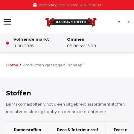
Ga naar de inhoud
Verzending naar binnen- & buitenland
Volgende markt
Ommen
Winkel
11-08-2026
08:00 tot 13:00
Damesstoffen
/
Home
Producten getagged “schaap”
Deco & Interieur stof
Stoffen
Kinderstoffen
Bij Makomastoffen vindt u een uitgebreid assortiment stoffen,
ideaal voor kleding hobby en decoratie en interieur
Kinderkamer
Damesstoffen
Deco & Interieur stof
Feest en 