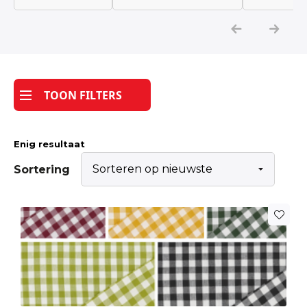
Katoen
Grootverbruik
TOON FILTERS
Tijdpakker stof
Enig resultaat
Sortering
Dit
product
heeft
meerdere
variaties.
Deze