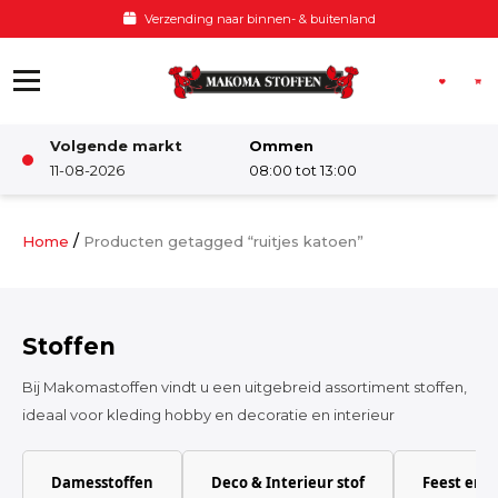
Ga naar de inhoud
ding naar binnen- & buitenland
Volgende markt
Ommen
Winkel
11-08-2026
08:00 tot 13:00
Damesstoffen
/
Home
Producten getagged “ruitjes katoen”
Deco & Interieur stof
Stoffen
Kinderstoffen
Bij Makomastoffen vindt u een uitgebreid assortiment stoffen,
ideaal voor kleding hobby en decoratie en interieur
Kinderkamer
Damesstoffen
Deco & Interieur stof
Feest en 