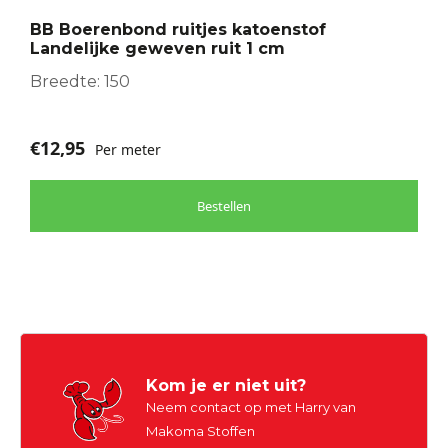
optie
BB Boerenbond ruitjes katoenstof
kan
Landelijke geweven ruit 1 cm
gekozen
worden
Breedte: 150
op
de
€
12,95
Per meter
productpagina
Bestellen
Kom je er niet uit?
Neem contact op met Harry van
Makoma Stoffen