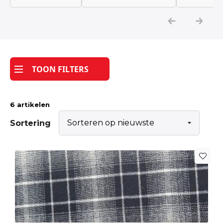
Katoen
Grootverbruik
TOON FILTERS
Tijdpakker stof
6 artikelen
Sortering