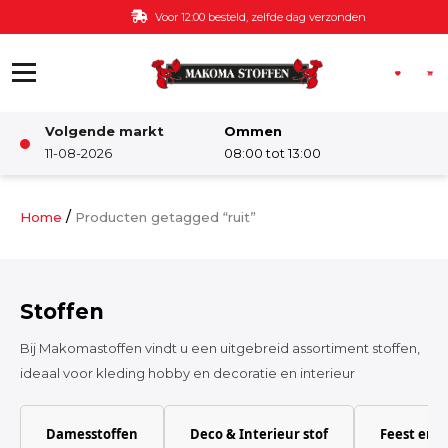
Ga naar de inhoud
Voor 12:00 besteld, zelfde dag verzonden
Volgende markt
Ommen
Winkel
11-08-2026
08:00 tot 13:00
Damesstoffen
/
Home
Producten getagged “ruit”
Deco & Interieur stof
Stoffen
Kinderstoffen
Bij Makomastoffen vindt u een uitgebreid assortiment stoffen,
ideaal voor kleding hobby en decoratie en interieur
Kinderkamer
Damesstoffen
Deco & Interieur stof
Feest en 