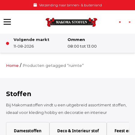
Ga naar de inhoud
Verzending naar binnen- & buitenland
Volgende markt
Ommen
Winkel
11-08-2026
08:00 tot 13:00
Damesstoffen
/
Home
Producten getagged “ruimte”
Deco & Interieur stof
Stoffen
Kinderstoffen
Bij Makomastoffen vindt u een uitgebreid assortiment stoffen,
ideaal voor kleding hobby en decoratie en interieur
Kinderkamer
Damesstoffen
Deco & Interieur stof
Feest en 