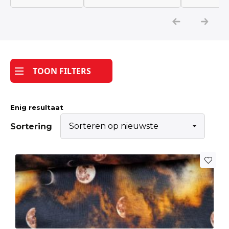
Katoen
Grootverbruik
TOON FILTERS
Tijdpakker stof
Enig resultaat
Sortering