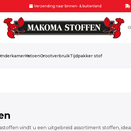
Verzending naar binnen- & buitenland
O
inderkamer
Katoen
Grootverbruik
Tijdpakker stof
fen
stoffen vindt u een uitgebreid assortiment stoffen, idea