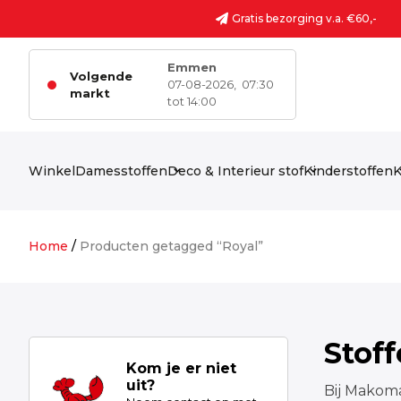
Ga naar de inhoud
Gratis bezorging v.a. €60,-
Emmen
Volgende
07-08-2026,
07:30
markt
tot 14:00
Winkel
Damesstoffen
Deco & Interieur stof
Kinderstoffen
K
Home
/
Producten getagged “Royal”
Stof
Kom je er niet
uit?
Bij Makoma