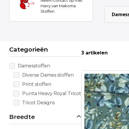
Neem contact op met
Harry van Makoma
Stoffen
Damess
Categorieën
3 artikelen
Damesstoffen
Diverse Dames stoffen
Print stoffen
Punta Heavy Royal Tricot
Tricot Designs
Breedte