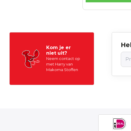
Hel
Kom je er
niet uit?
Neem contact op
met Harry van
Makoma Stoffen