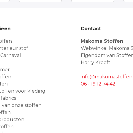
ieën
Contact
offen
Makoma Stoffen
terieur stof
Webwinkel Makoma S
 Carnaval
Eigendom van Stoffe
Harry Kreeft
amer
offen
info@makomastoffen.
ffen
06 - 19 12 74 42
 stoffen voor kleding
 fabrics
van onze stoffen
ffen
producten
toffen