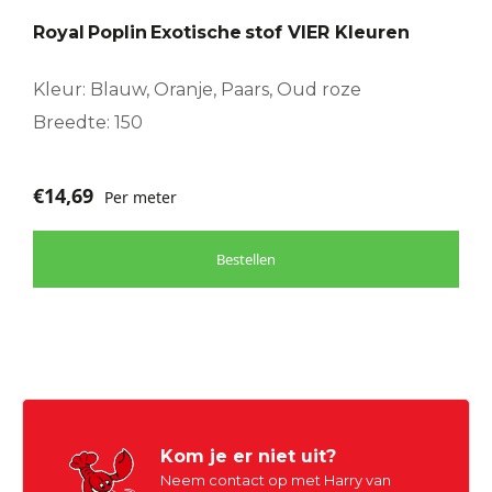
optie
Royal Poplin Exotische stof VIER Kleuren
kan
gekozen
worden
Kleur: Blauw, Oranje, Paars, Oud roze
op
Breedte: 150
de
productpagina
€
14,69
Per meter
Bestellen
Kom je er niet uit?
Neem contact op met Harry van