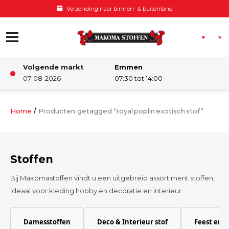
Ga naar de inhoud
Verzending naar binnen- & buitenland
Volgende markt
Emmen
Winkel
07-08-2026
07:30 tot 14:00
Damesstoffen
/
Home
Producten getagged “royal poplin exotisch stof”
Deco & Interieur stof
Stoffen
Kinderstoffen
Bij Makomastoffen vindt u een uitgebreid assortiment stoffen,
ideaal voor kleding hobby en decoratie en interieur
Kinderkamer
Damesstoffen
Deco & Interieur stof
Feest en 