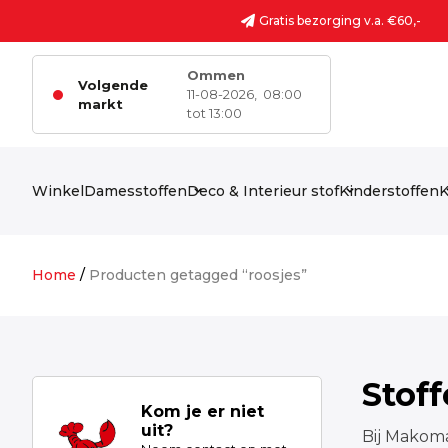
Ga naar de inhoud
Gratis bezorging v.a. €60,-
Ommen
Volgende
11-08-2026,
08:00
markt
tot 13:00
Winkel
Damesstoffen
Deco & Interieur stof
Kinderstoffen
K
Home
/
Producten getagged “roosjes”
Stof
Kom je er niet
uit?
Bij Makoma