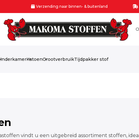
Verzending naar binnen- & buitenland
O
inderkamer
Katoen
Grootverbruik
Tijdpakker stof
fen
stoffen vindt u een uitgebreid assortiment stoffen, idea