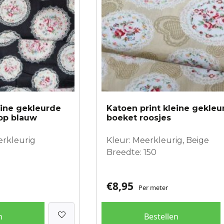
eine gekleurde
Katoen print kleine gekleu
op blauw
boeket roosjes
erkleurig
Kleur: Meerkleurig, Beige
Breedte: 150
€
8,95
Per meter
n
Bestellen