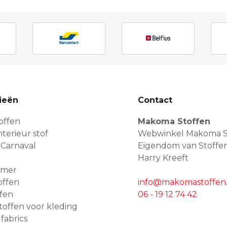
ieën
Contact
offen
Makoma Stoffen
terieur stof
Webwinkel Makoma S
 Carnaval
Eigendom van Stoffe
Harry Kreeft
amer
offen
info@makomastoffen.
ffen
06 - 19 12 74 42
 stoffen voor kleding
 fabrics