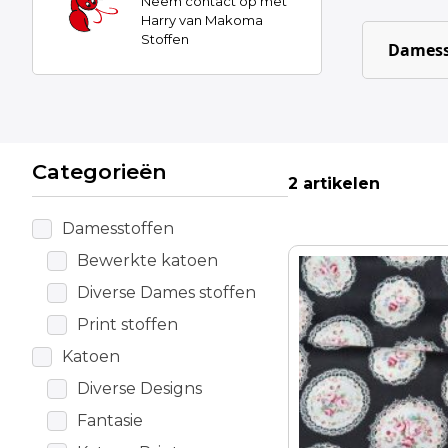
Neem contact op met
Harry van Makoma
Stoffen
Damess
Categorieën
2 artikelen
Damesstoffen
Bewerkte katoen
Diverse Dames stoffen
Print stoffen
Katoen
Diverse Designs
Fantasie