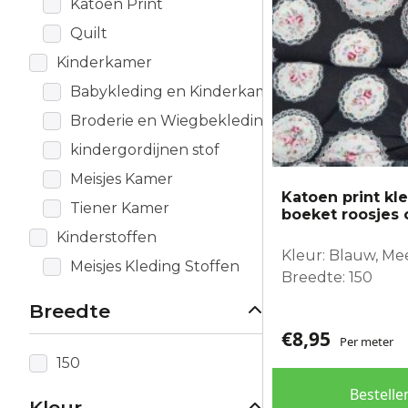
Katoen Print
Quilt
Kinderkamer
Babykleding en Kinderkamer
Broderie en Wiegbekleding
kindergordijnen stof
Meisjes Kamer
Katoen print kl
Tiener Kamer
boeket roosjes 
Kinderstoffen
Kleur: Blauw, Me
Meisjes Kleding Stoffen
Breedte: 150
Breedte
€
8,95
Per meter
150
Bestelle
Kleur