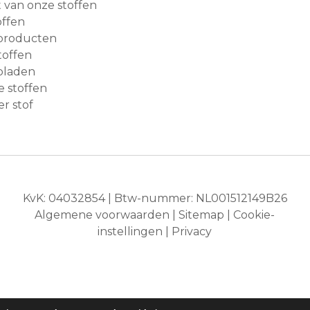
van onze stoffen
ffen
producten
toffen
bladen
e stoffen
r stof
KvK: 04032854 | Btw-nummer: NL001512149B26
Algemene voorwaarden
|
Sitemap
|
Cookie-
instellingen
|
Privacy