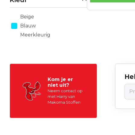
Beige
Blauw
Meerkleurig
Hel
Kom je er
niet uit?
Neem contact op
met Harry van
Makoma Stoffen