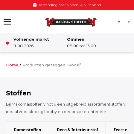
Ga naar de inhoud
Verzending naar binnen- & buitenland
Volgende markt
Ommen
Winkel
11-08-2026
08:00 tot 13:00
Damesstoffen
/
Home
Producten getagged “Rode”
Deco & Interieur stof
Stoffen
Kinderstoffen
Bij Makomastoffen vindt u een uitgebreid assortiment stoffen,
ideaal voor kleding hobby en decoratie en interieur
Kinderkamer
Damesstoffen
Deco & Interieur stof
Feest en 