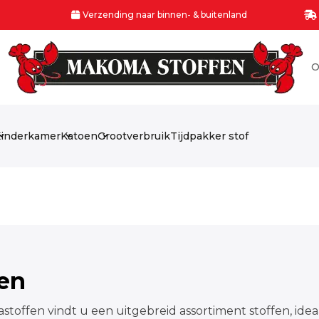
Verzending naar binnen- & buitenland
O
inderkamer
Katoen
Grootverbruik
Tijdpakker stof
fen
stoffen vindt u een uitgebreid assortiment stoffen, idea