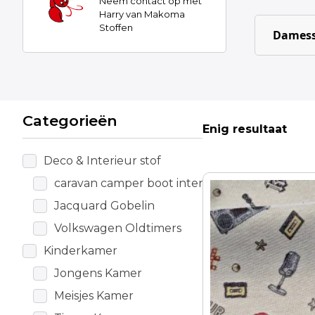
Neem contact op met
Harry van Makoma
Stoffen
Damess
Categorieën
Enig resultaat
Deco & Interieur stof
caravan camper boot interieur
Jacquard Gobelin
Volkswagen Oldtimers
Kinderkamer
Jongens Kamer
Meisjes Kamer