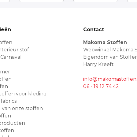
ieën
Contact
offen
Makoma Stoffen
terieur stof
Webwinkel Makoma S
 Carnaval
Eigendom van Stoffe
Harry Kreeft
amer
offen
info@makomastoffen.
ffen
06 - 19 12 74 42
 stoffen voor kleding
 fabrics
van onze stoffen
ffen
producten
toffen