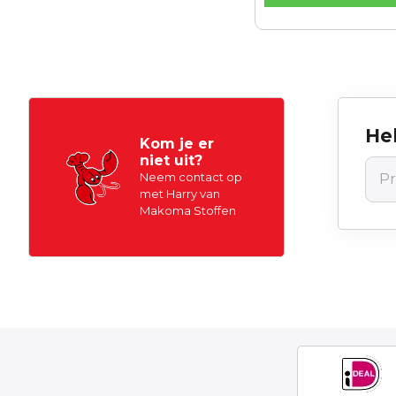
Hel
Kom je er
niet uit?
Neem contact op
met Harry van
Makoma Stoffen