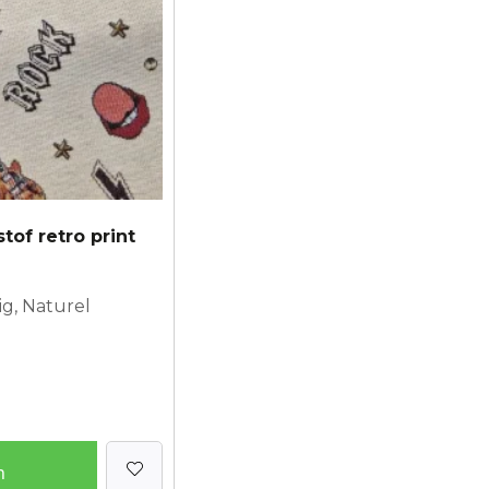
tof retro print
ig, Naturel
n