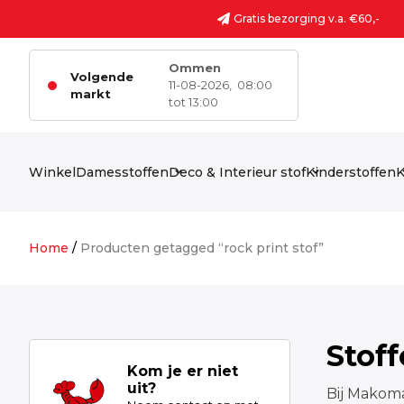
Ga naar de inhoud
Gratis bezorging v.a. €60,-
Ommen
Volgende
11-08-2026,
08:00
markt
tot 13:00
Winkel
Damesstoffen
Deco & Interieur stof
Kinderstoffen
K
Home
/
Producten getagged “rock print stof”
Stof
Kom je er niet
uit?
Bij Makoma