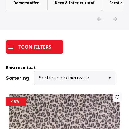
Damesstoffen
Deco & Interieur stof
Feest en 
Katoen
Grootverbruik
Tijdpakker stof
TOON FILTERS
Enig resultaat
Sortering
-16%