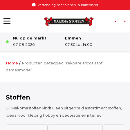
Ga naar de inhoud
Verzending naar binnen- & buitenland
Nu op de markt
Emmen
Winkel
07-08-2026
07:30 tot 14:00
Damesstoffen
/
Home
Producten getagged “rekbare tricot stof
damesmode”
Deco & Interieur stof
Stoffen
Kinderstoffen
Bij Makomastoffen vindt u een uitgebreid assortiment stoffen,
ideaal voor kleding hobby en decoratie en interieur
Kinderkamer