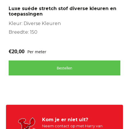
optie
Luxe suéde stretch stof diverse kleuren en
kan
toepassingen
gekozen
worden
Kleur: Diverse Kleuren
op
Breedte: 150
de
productpagina
€
20,00
Per meter
Bestellen
Kom je er niet uit?
Neem contact op met Harry van