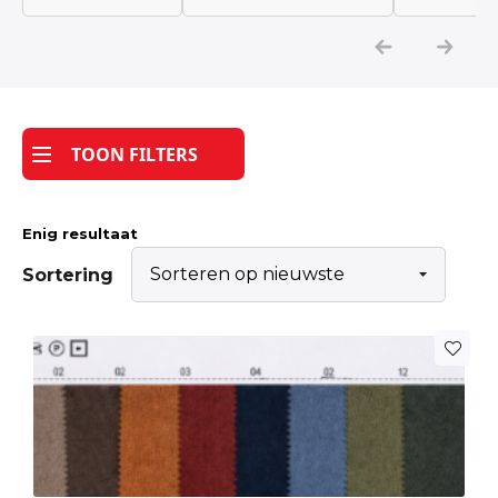
Katoen
Grootverbruik
TOON FILTERS
Tijdpakker stof
Enig resultaat
Sortering
Dit
product
heeft
meerdere
variaties.
Deze