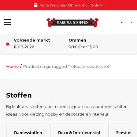
Ga naar de inhoud
Verzending naar binnen- & buitenland
Volgende markt
Ommen
Winkel
11-08-2026
08:00 tot 13:00
Damesstoffen
/
Home
Producten getagged “rekbare suède stof”
Deco & Interieur stof
Stoffen
Kinderstoffen
Bij Makomastoffen vindt u een uitgebreid assortiment stoffen,
ideaal voor kleding hobby en decoratie en interieur
Kinderkamer
Damesstoffen
Deco & Interieur stof
Feest en 