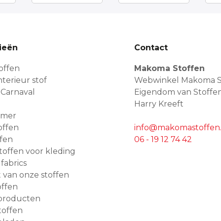
ieën
Contact
offen
Makoma Stoffen
terieur stof
Webwinkel Makoma S
 Carnaval
Eigendom van Stoffe
Harry Kreeft
amer
offen
info@makomastoffen.
ffen
06 - 19 12 74 42
 stoffen voor kleding
 fabrics
van onze stoffen
ffen
producten
toffen