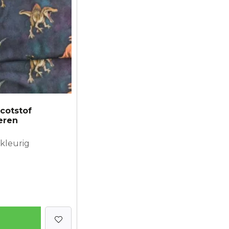
cotstof
eren
kleurig