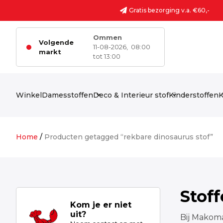
Ga naar de inhoud
Gratis bezorging v.a. €60,-
Ommen
Volgende
11-08-2026,
08:00
markt
tot 13:00
Winkel
Damesstoffen
Deco & Interieur stof
Kinderstoffen
K
Home
/
Producten getagged “rekbare dinosaurus stof”
Stof
Kom je er niet
uit?
Bij Makoma