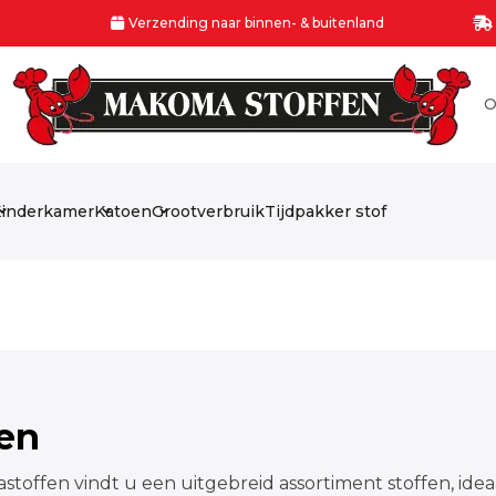
Verzending naar binnen- & buitenland
O
inderkamer
Katoen
Grootverbruik
Tijdpakker stof
fen
stoffen vindt u een uitgebreid assortiment stoffen, idea