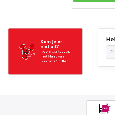
Hel
Kom je er
niet uit?
Neem contact op
met Harry van
Makoma Stoffen