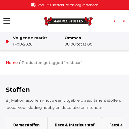
Ga naar de inhoud
Voor 12:00 besteld, zelfde dag verzonden
Volgende markt
Ommen
Winkel
11-08-2026
08:00 tot 13:00
Damesstoffen
/
Home
Producten getagged “rekbaar”
Deco & Interieur stof
Stoffen
Kinderstoffen
Bij Makomastoffen vindt u een uitgebreid assortiment stoffen,
ideaal voor kleding hobby en decoratie en interieur
Kinderkamer
Damesstoffen
Deco & Interieur stof
Feest en 