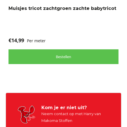
optie
Muisjes tricot zachtgroen zachte babytricot
kan
gekozen
worden
op
de
€
14,99
Per meter
productpagina
Bestellen
Kom je er niet uit?
Neem contact op met Harry van
Makoma Stoffen