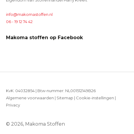
Eigendom van Stoffenhandel Harry Kreeft
info@makomastoffen.nl
06 - 19 12 74 42
Makoma stoffen op Facebook
KvK: 04032854 | Btw-nummer: NL001512149B26
Algemene voorwaarden
|
Sitemap
|
Cookie-instellingen
|
Privacy
© 2026, Makoma Stoffen