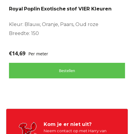
optie
Royal Poplin Exotische stof VIER Kleuren
kan
gekozen
worden
Kleur: Blauw, Oranje, Paars, Oud roze
op
Breedte: 150
de
productpagina
€
14,69
Per meter
Bestellen
Kom je er niet uit?
Neem contact op met Harry van