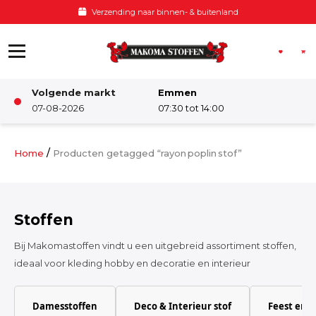
Ga naar de inhoud
Verzending naar binnen- & buitenland
Volgende markt
Emmen
Winkel
07-08-2026
07:30 tot 14:00
Damesstoffen
/
Home
Producten getagged “rayon poplin stof”
Deco & Interieur stof
Stoffen
Kinderstoffen
Bij Makomastoffen vindt u een uitgebreid assortiment stoffen,
ideaal voor kleding hobby en decoratie en interieur
Kinderkamer
Damesstoffen
Deco & Interieur stof
Feest en 