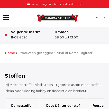
Ga naar de inhoud
Verzending naar binnen- & buitenland
Volgende markt
Ommen
Winkel
11-08-2026
08:00 tot 13:00
Damesstoffen
/
Home
Producten getagged “Punti di Roma Digitaal”
Deco & Interieur stof
Stoffen
Kinderstoffen
Bij Makomastoffen vindt u een uitgebreid assortiment stoffen,
ideaal voor kleding hobby en decoratie en interieur
Kinderkamer
Damesstoffen
Deco & Interieur stof
Feest en 