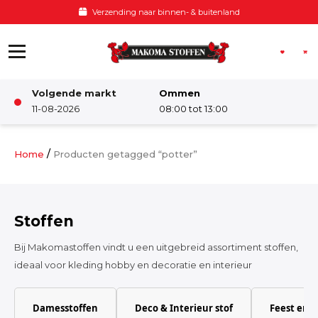
Ga naar de inhoud
Verzending naar binnen- & buitenland
Volgende markt
Ommen
Winkel
11-08-2026
08:00 tot 13:00
Damesstoffen
/
Home
Producten getagged “potter”
Deco & Interieur stof
Stoffen
Kinderstoffen
Bij Makomastoffen vindt u een uitgebreid assortiment stoffen,
ideaal voor kleding hobby en decoratie en interieur
Kinderkamer
Damesstoffen
Deco & Interieur stof
Feest en 